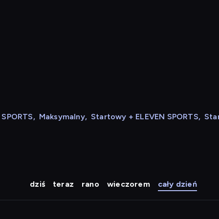
N SPORTS
,
Maksymalny
,
Startowy + ELEVEN SPORTS
,
Sta
dziś
teraz
rano
wieczorem
cały dzień