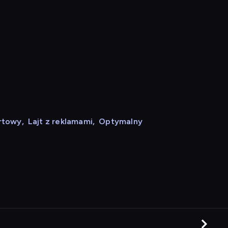
rtowy
,
Lajt z reklamami
,
Optymalny