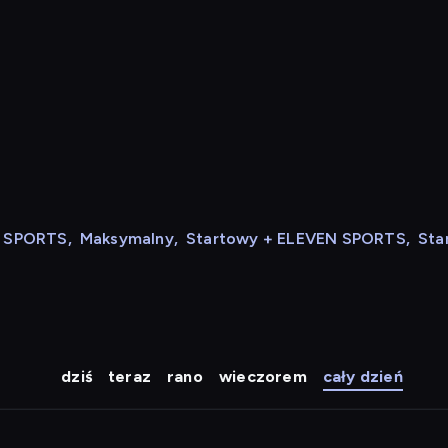
N SPORTS
,
Maksymalny
,
Startowy + ELEVEN SPORTS
,
Sta
dziś
teraz
rano
wieczorem
cały dzień