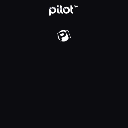
j w WP Pilot
WP Pilot