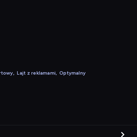
rtowy
,
Lajt z reklamami
,
Optymalny