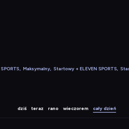
N SPORTS
,
Maksymalny
,
Startowy + ELEVEN SPORTS
,
Sta
dziś
teraz
rano
wieczorem
cały dzień