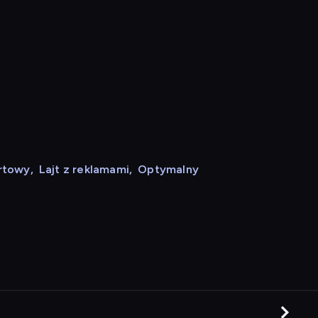
rtowy
,
Lajt z reklamami
,
Optymalny