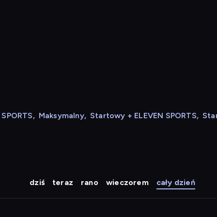
N SPORTS
,
Maksymalny
,
Startowy + ELEVEN SPORTS
,
Sta
dziś
teraz
rano
wieczorem
cały dzień