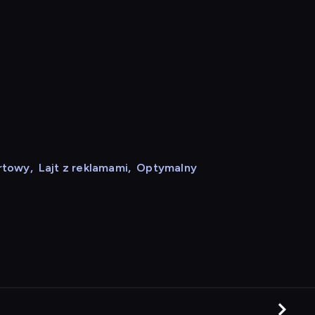
rtowy
,
Lajt z reklamami
,
Optymalny