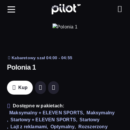
Polonia 1, Ogląd
WP Pilot
Kabaretowy szał 04:00 - 04:55
Polonia 1
Kup
Dostępne w pakietach:
Maksymalny + ELEVEN SPORTS
,
Maksymalny
,
Startowy + ELEVEN SPORTS
,
Startowy
,
Lajt z reklamami
,
Optymalny
,
Rozszerzony