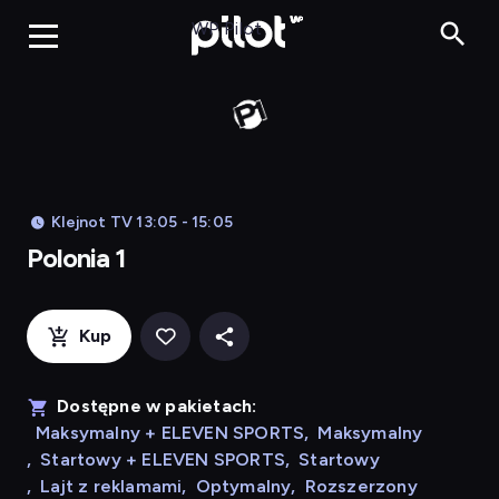
Polonia 1, Ogląda
WP Pilot
Klejnot TV 13:05 - 15:05
Polonia 1
Kup
Dostępne w pakietach:
Maksymalny + ELEVEN SPORTS
,
Maksymalny
,
Startowy + ELEVEN SPORTS
,
Startowy
,
Lajt z reklamami
,
Optymalny
,
Rozszerzony