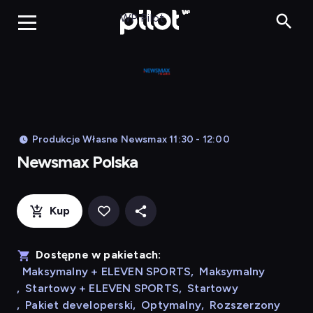
Newsmax P
WP Pilot
Produkcje Własne Newsmax 11:30 - 12:00
Newsmax Polska
Kup
Dostępne w pakietach:
Maksymalny + ELEVEN SPORTS
,
Maksymalny
,
Startowy + ELEVEN SPORTS
,
Startowy
,
Pakiet developerski
,
Optymalny
,
Rozszerzony