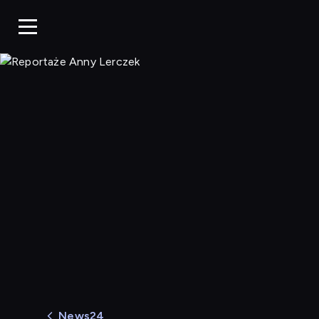
Reportaże Anny Lercz
News24