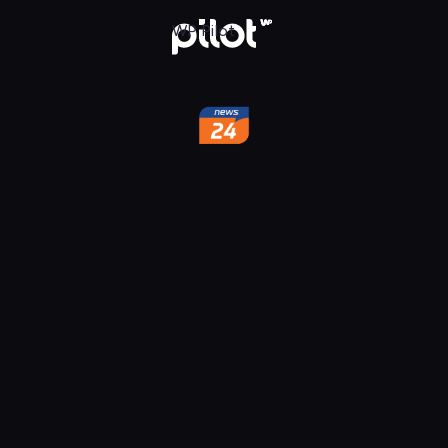
ek
WP Pilot