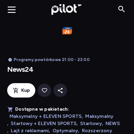
News24, Oglądaj 
WP Pilot
Programy powtórkowe 21:00 - 23:00
News24
Kup
Dostępne w pakietach:
Maksymalny + ELEVEN SPORTS
,
Maksymalny
,
Startowy + ELEVEN SPORTS
,
Startowy
,
NEWS
,
Lajt z reklamami
,
Optymalny
,
Rozszerzony