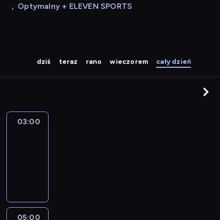
,
Optymalny + ELEVEN SPORTS
dziś
teraz
rano
wieczorem
cały dzień
03:00
Programy
powtórkowe
03:00
-
05:00
program
informacyjny
05:00
Rozmowy