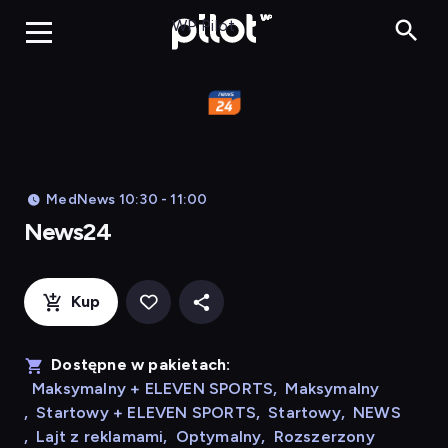
News24, Oglądaj 
WP Pilot
MedNews 10:30 - 11:00
News24
Kup
Dostępne w pakietach:
Maksymalny + ELEVEN SPORTS
,
Maksymalny
,
Startowy + ELEVEN SPORTS
,
Startowy
,
NEWS
,
Lajt z reklamami
,
Optymalny
,
Rozszerzony