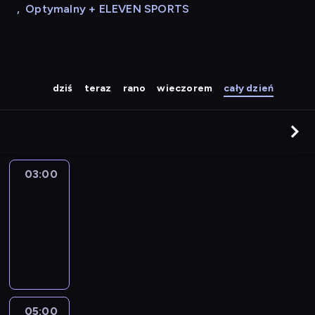
,
Optymalny + ELEVEN SPORTS
dziś
teraz
rano
wieczorem
cały dzień
03:00
Programy
powtórkowe
03:00
-
05:00
program
informacyjny
05:00
Rozmowy