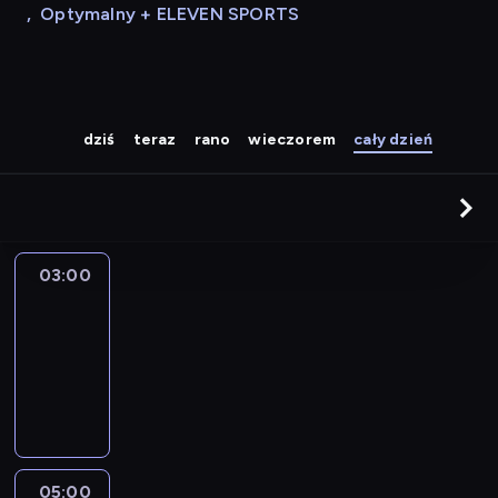
,
Optymalny + ELEVEN SPORTS
dziś
teraz
rano
wieczorem
cały dzień
03:00
Programy
powtórkowe
03:00
-
05:00
program
informacyjny
05:00
Rozmowy