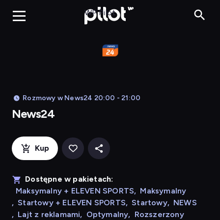
News24, Oglądaj 
WP Pilot
Rozmowy w News24 20:00 - 21:00
News24
Kup
Dostępne w pakietach:
Maksymalny + ELEVEN SPORTS
,
Maksymalny
,
Startowy + ELEVEN SPORTS
,
Startowy
,
NEWS
,
Lajt z reklamami
,
Optymalny
,
Rozszerzony