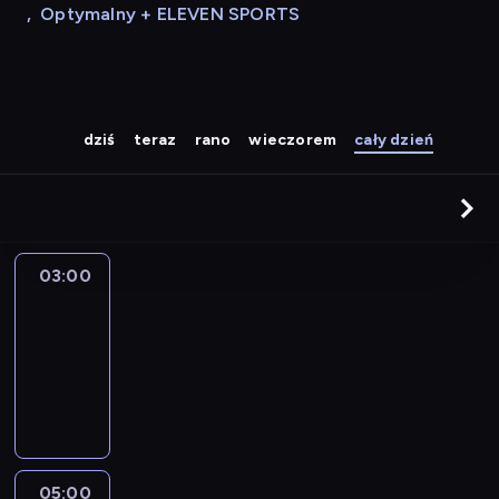
,
Optymalny + ELEVEN SPORTS
dziś
teraz
rano
wieczorem
cały dzień
03:00
Programy
powtórkowe
03:00
-
05:00
program
informacyjny
05:00
Rozmowy