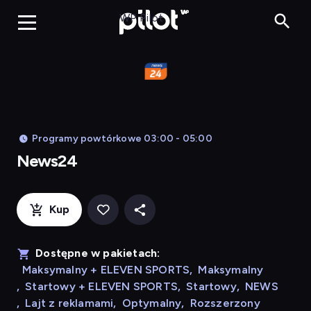
News24, Oglądaj 
WP Pilot
Programy powtórkowe 03:00 - 05:00
News24
Kup
Dostępne w pakietach:
Maksymalny + ELEVEN SPORTS
,
Maksymalny
,
Startowy + ELEVEN SPORTS
,
Startowy
,
NEWS
,
Lajt z reklamami
,
Optymalny
,
Rozszerzony