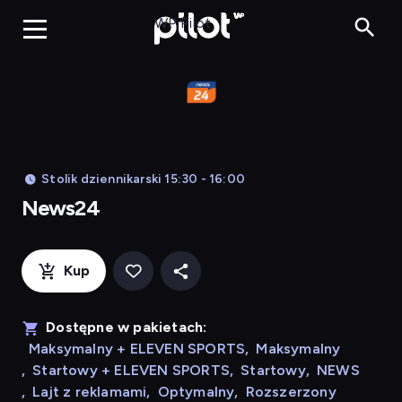
News24, Oglądaj 
WP Pilot
Stolik dziennikarski 15:30 - 16:00
News24
Kup
Dostępne w pakietach:
Maksymalny + ELEVEN SPORTS
,
Maksymalny
,
Startowy + ELEVEN SPORTS
,
Startowy
,
NEWS
,
Lajt z reklamami
,
Optymalny
,
Rozszerzony