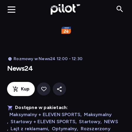
News24, Oglądaj 
WP Pilot
Rozmowy w News24 12:00 - 12:30
News24
Kup
Dostępne w pakietach:
Maksymalny + ELEVEN SPORTS
,
Maksymalny
,
Startowy + ELEVEN SPORTS
,
Startowy
,
NEWS
,
Lajt z reklamami
,
Optymalny
,
Rozszerzony