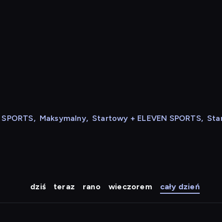
N SPORTS
,
Maksymalny
,
Startowy + ELEVEN SPORTS
,
Sta
dziś
teraz
rano
wieczorem
cały dzień