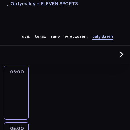
,
Optymalny + ELEVEN SPORTS
dziś
teraz
rano
wieczorem
cały dzień
03:00
Programy
powtórkowe
03:00
-
05:00
program
informacyjny
05:00
Rozmowy