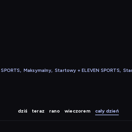
N SPORTS
,
Maksymalny
,
Startowy + ELEVEN SPORTS
,
Sta
dziś
teraz
rano
wieczorem
cały dzień