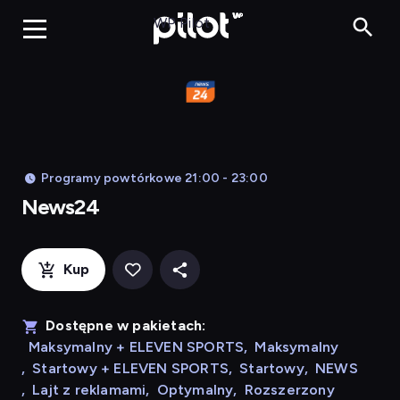
News24, Oglądaj 
WP Pilot
Programy powtórkowe 21:00 - 23:00
News24
Kup
Dostępne w pakietach:
Maksymalny + ELEVEN SPORTS
,
Maksymalny
,
Startowy + ELEVEN SPORTS
,
Startowy
,
NEWS
,
Lajt z reklamami
,
Optymalny
,
Rozszerzony