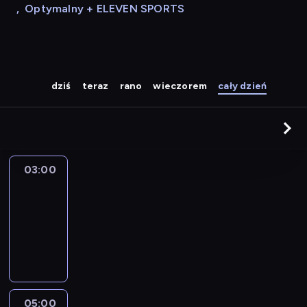
,
Optymalny + ELEVEN SPORTS
dziś
teraz
rano
wieczorem
cały dzień
03:00
Programy
powtórkowe
03:00
-
05:00
program
informacyjny
05:00
Rozmowy