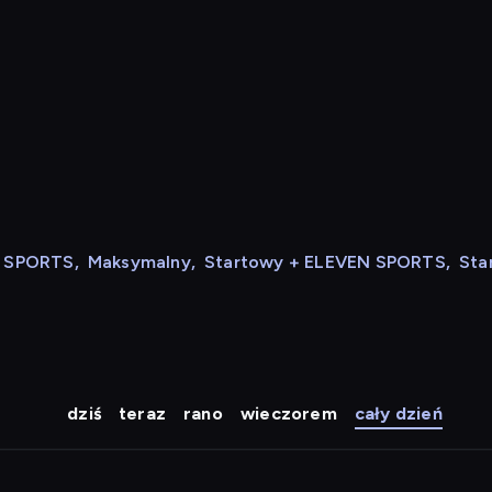
N SPORTS
,
Maksymalny
,
Startowy + ELEVEN SPORTS
,
Sta
dziś
teraz
rano
wieczorem
cały dzień