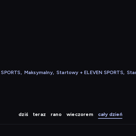
N SPORTS
,
Maksymalny
,
Startowy + ELEVEN SPORTS
,
Sta
dziś
teraz
rano
wieczorem
cały dzień