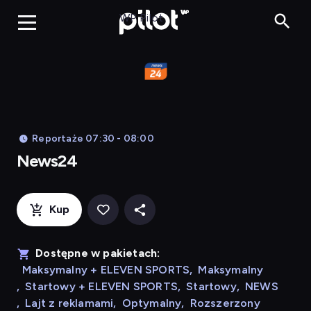
News24, Oglądaj 
WP Pilot
Reportaże 07:30 - 08:00
News24
Kup
Dostępne w pakietach:
Maksymalny + ELEVEN SPORTS
,
Maksymalny
,
Startowy + ELEVEN SPORTS
,
Startowy
,
NEWS
,
Lajt z reklamami
,
Optymalny
,
Rozszerzony