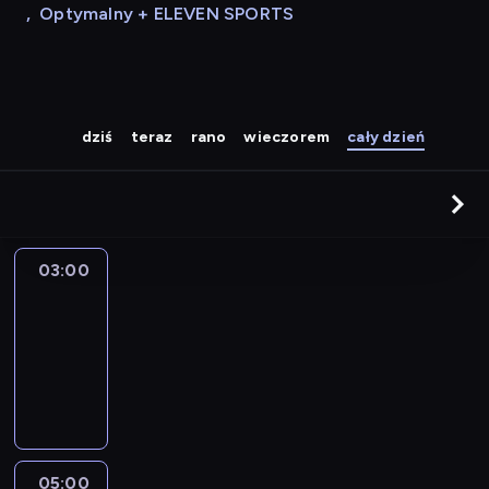
,
Optymalny + ELEVEN SPORTS
dziś
teraz
rano
wieczorem
cały dzień
03:00
Programy
powtórkowe
03:00
-
05:00
program
informacyjny
05:00
Rozmowy