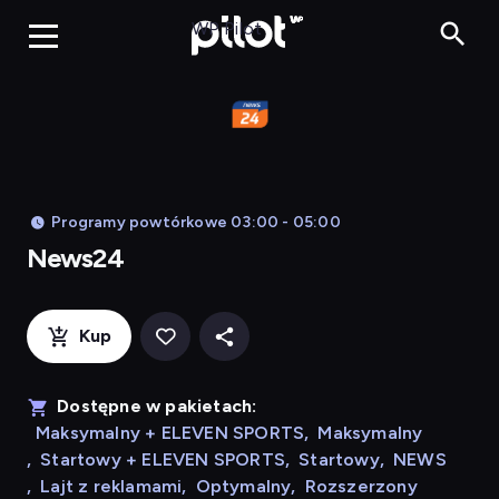
News24, Oglądaj 
WP Pilot
Programy powtórkowe 03:00 - 05:00
News24
Kup
Dostępne w pakietach:
Maksymalny + ELEVEN SPORTS
,
Maksymalny
,
Startowy + ELEVEN SPORTS
,
Startowy
,
NEWS
,
Lajt z reklamami
,
Optymalny
,
Rozszerzony