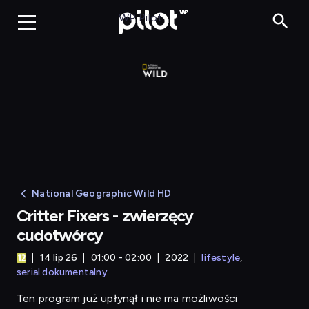
Critter 
WP Pilot
National Geographic Wild HD
Critter Fixers - zwierzęcy
cudotwórcy
14 lip 26
01:00 - 02:00
2022
lifestyle
serial dokumentalny
Ten program już upłynął i nie ma możliwości