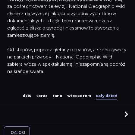
za pośrednictwem telewizji. National Geographic Wild
słynie z najwyższej jakości przyrodniczych filmów
dokumentalnych - dzięki temu kanałowi możesz
oglądać z bliska przyrodę i niesamowite stworzenia
zamieszkujące ziemię.
Od stepów, poprzez głębiny oceanów, a skończywszy
na parkach przyrody - National Geographic Wild
zabiera widza w spektakularną i niezapomnianą podróż
na krańce świata.
dziś
teraz
rano
wieczorem
cały dzień
04:00
Przedziwna