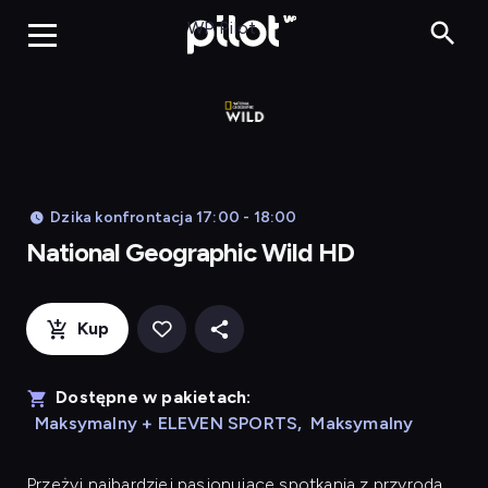
WP Pilot
Dzika konfrontacja 17:00 - 18:00
National Geographic Wild HD
Kup
Dostępne w pakietach:
Maksymalny + ELEVEN SPORTS
,
Maksymalny
Przeżyj najbardziej pasjonujące spotkania z przyrodą