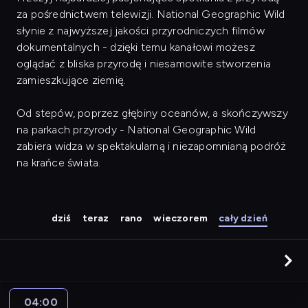
za pośrednictwem telewizji. National Geographic Wild
słynie z najwyższej jakości przyrodniczych filmów
dokumentalnych - dzięki temu kanałowi możesz
oglądać z bliska przyrodę i niesamowite stworzenia
zamieszkujące ziemię.
Od stepów, poprzez głębiny oceanów, a skończywszy
na parkach przyrody - National Geographic Wild
zabiera widza w spektakularną i niezapomnianą podróż
na krańce świata.
dziś
teraz
rano
wieczorem
cały dzień
04:00
Przedziwna