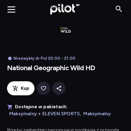
WP Pilot
Niezwykły dr Pol 20:00 - 21:00
National Geographic Wild HD
Kup
Dostępne w pakietach:
Maksymalny + ELEVEN SPORTS
,
Maksymalny
Przeżyj najbardziej pasjonujące spotkania z przyrodą