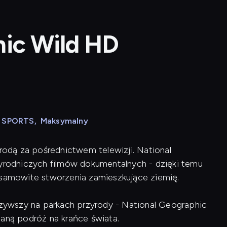
hic Wild HD
N SPORTS
,
Maksymalny
yrodą za pośrednictwem telewizji. National
zyrodniczych filmów dokumentalnych - dzięki temu
esamowite stworzenia zamieszkujące ziemię.
ywszy na parkach przyrody - National Geographic
ianą podróż na krańce świata.