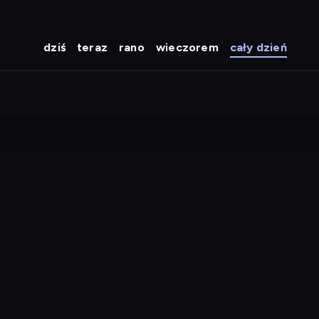
dziś
teraz
rano
wieczorem
cały dzień