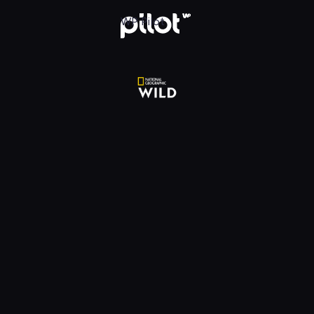
National Geographic Wild HD, Oglądaj w WP Pilot
WP Pilot