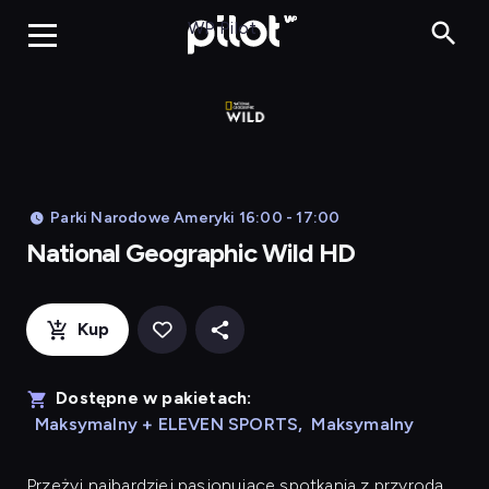
WP Pilot
Parki Narodowe Ameryki 16:00 - 17:00
National Geographic Wild HD
Kup
Dostępne w pakietach:
Maksymalny + ELEVEN SPORTS
,
Maksymalny
Przeżyj najbardziej pasjonujące spotkania z przyrodą