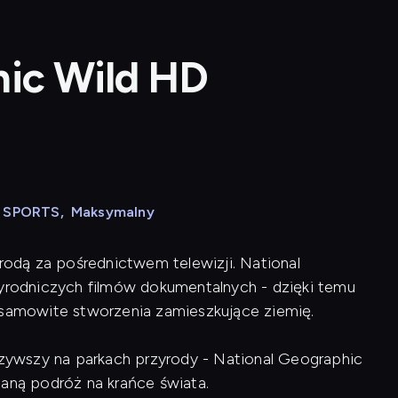
hic Wild HD
N SPORTS
,
Maksymalny
yrodą za pośrednictwem telewizji. National
zyrodniczych filmów dokumentalnych - dzięki temu
esamowite stworzenia zamieszkujące ziemię.
ywszy na parkach przyrody - National Geographic
ianą podróż na krańce świata.