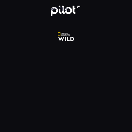
National Geographic Wild HD, Oglądaj w WP Pilot
WP Pilot