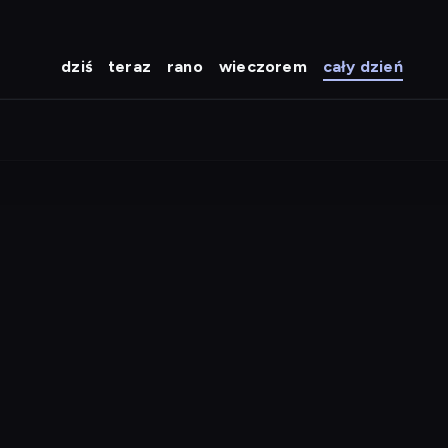
dziś
teraz
rano
wieczorem
cały dzień