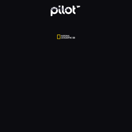
tional Geographic HD, Oglądaj w WP Pilot
WP Pilot