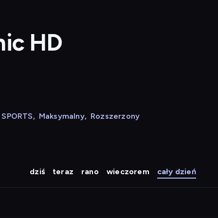
hic HD
N SPORTS
,
Maksymalny
,
Rozszerzony
dziś
teraz
rano
wieczorem
cały dzień