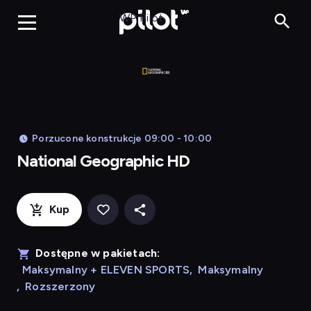
Na
WP Pilot
Porzucone konstrukcje 09:00 - 10:00
National Geographic HD
Kup
Dostępne w pakietach:
Maksymalny + ELEVEN SPORTS
,
Maksymalny
,
Rozszerzony