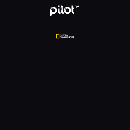
tional Geographic HD, Oglądaj w WP Pilot
WP Pilot