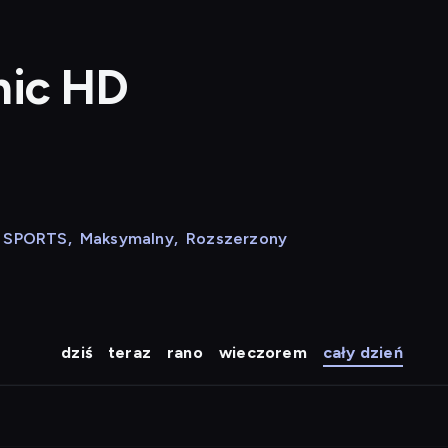
hic HD
N SPORTS
,
Maksymalny
,
Rozszerzony
dziś
teraz
rano
wieczorem
cały dzień