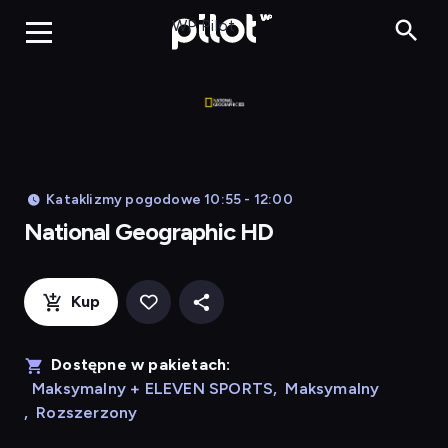
Na
WP Pilot
Kataklizmy pogodowe 10:55 - 12:00
National Geographic HD
Kup
Dostępne w pakietach:
Maksymalny + ELEVEN SPORTS
,
Maksymalny
,
Rozszerzony