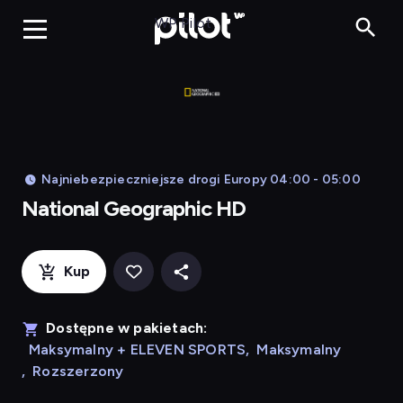
Na
WP Pilot
Najniebezpieczniejsze drogi Europy 04:00 - 05:00
National Geographic HD
Kup
Dostępne w pakietach:
Maksymalny + ELEVEN SPORTS
,
Maksymalny
,
Rozszerzony