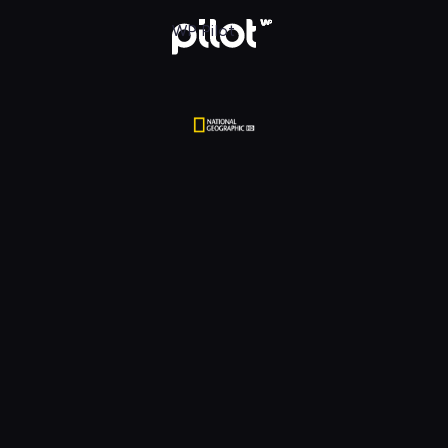
tional Geographic HD, Oglądaj w WP Pilot
WP Pilot