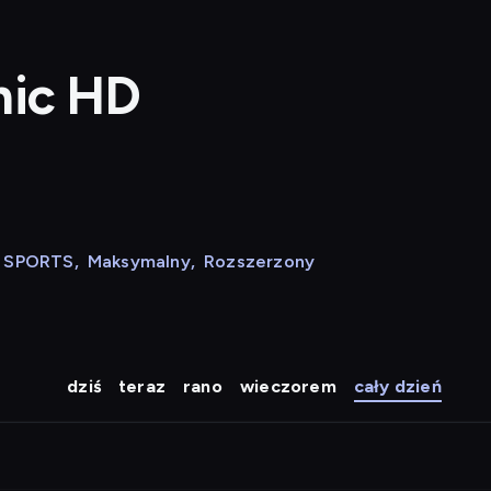
hic HD
N SPORTS
,
Maksymalny
,
Rozszerzony
dziś
teraz
rano
wieczorem
cały dzień