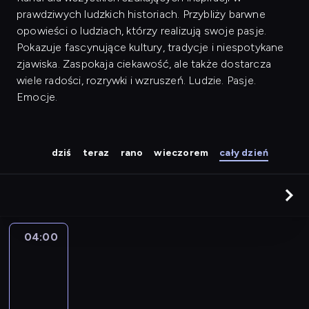
prawdziwych ludzkich historiach. Przybliży barwne
opowieści o ludziach, którzy realizują swoje pasje.
Pokazuje fascynujące kultury, tradycje i niespotykane
zjawiska. Zaspokaja ciekawość, ale także dostarcza
wiele radości, rozrywki i wzruszeń. Ludzie. Pasje.
Emocje.
dziś
teraz
rano
wieczorem
cały dzień
04:00
Pułapki
umysłu
04:00
-
04:28
serial