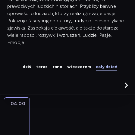
prawdziwych ludzkich historiach. Przybliży barwne
opowieści o ludziach, którzy realizują swoje pasje.
Pokazuje fascynujące kultury, tradycje i niespotykane
zjawiska. Zaspokaja ciekawość, ale także dostarcza
wiele radości, rozrywki i wzruszeń. Ludzie. Pasje.
Emocje.
dziś
teraz
rano
wieczorem
cały dzień
04:00
Plemienna
szkoła
przetrwania:
Amazonia
04:00