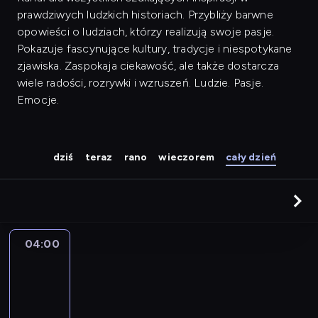
prawdziwych ludzkich historiach. Przybliży barwne
opowieści o ludziach, którzy realizują swoje pasje.
Pokazuje fascynujące kultury, tradycje i niespotykane
zjawiska. Zaspokaja ciekawość, ale także dostarcza
wiele radości, rozrywki i wzruszeń. Ludzie. Pasje.
Emocje.
dziś
teraz
rano
wieczorem
cały dzień
04:00
Plemienna
szkoła
przetrwania:
Amazonia
04:00