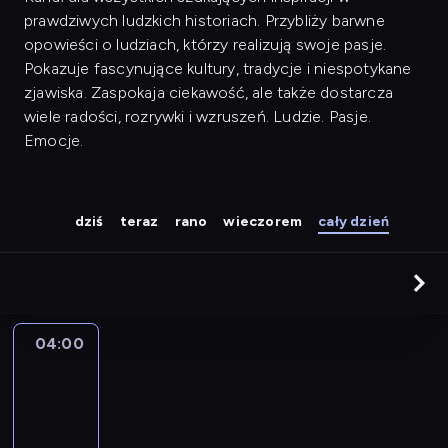
prawdziwych ludzkich historiach. Przybliży barwne
opowieści o ludziach, którzy realizują swoje pasje.
Pokazuje fascynujące kultury, tradycje i niespotykane
zjawiska. Zaspokaja ciekawość, ale także dostarcza
wiele radości, rozrywki i wzruszeń. Ludzie. Pasje.
Emocje.
dziś
teraz
rano
wieczorem
cały dzień
04:00
Pułapki
umysłu
04:00
-
04:28
serial