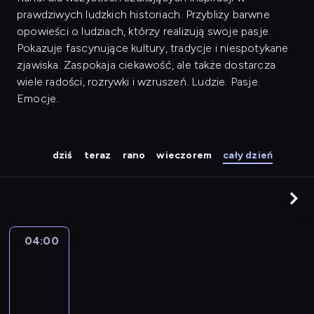
prawdziwych ludzkich historiach. Przybliży barwne
opowieści o ludziach, którzy realizują swoje pasje.
Pokazuje fascynujące kultury, tradycje i niespotykane
zjawiska. Zaspokaja ciekawość, ale także dostarcza
wiele radości, rozrywki i wzruszeń. Ludzie. Pasje.
Emocje.
dziś
teraz
rano
wieczorem
cały dzień
04:00
Travel
Man
4
04:00
-