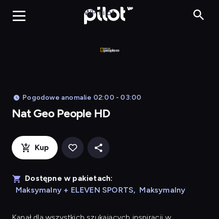
Nat Ge
WP Pilot
Pogodowe anomalie 02:00 - 03:00
Nat Geo People HD
Kup
Dostępne w pakietach:
Maksymalny + ELEVEN SPORTS
,
Maksymalny
Kanał dla wszystkich szukających inspiracji w