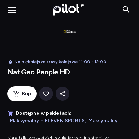
Nat Ge
WP Pilot
Najpiękniejsze trasy kolejowe 11:00 - 12:00
Nat Geo People HD
Kup
Dostępne w pakietach:
Maksymalny + ELEVEN SPORTS
,
Maksymalny
Kanał dla wszystkich szukających inspiracji w