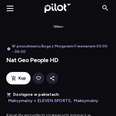
Nat Ge
WP Pilot
W poszukiwaniu Boga z Morganem Freemanem 05:00
- 06:00
Nat Geo People HD
Kup
Dostępne w pakietach:
Maksymalny + ELEVEN SPORTS
,
Maksymalny
Kanał dla wszystkich szukających inspiracji w