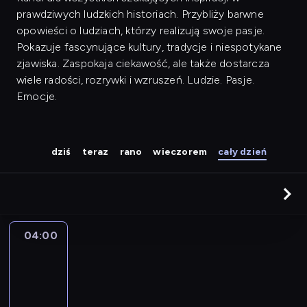
prawdziwych ludzkich historiach. Przybliży barwne
opowieści o ludziach, którzy realizują swoje pasje.
Pokazuje fascynujące kultury, tradycje i niespotykane
zjawiska. Zaspokaja ciekawość, ale także dostarcza
wiele radości, rozrywki i wzruszeń. Ludzie. Pasje.
Emocje.
dziś
teraz
rano
wieczorem
cały dzień
04:00
Travel
Man
4
04:00
-