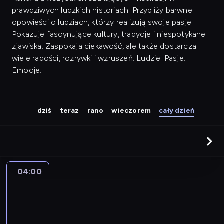
prawdziwych ludzkich historiach. Przybliży barwne
opowieści o ludziach, którzy realizują swoje pasje.
Pokazuje fascynujące kultury, tradycje i niespotykane
zjawiska. Zaspokaja ciekawość, ale także dostarcza
wiele radości, rozrywki i wzruszeń. Ludzie. Pasje.
Emocje.
dziś
teraz
rano
wieczorem
cały dzień
04:00
Pułapki
umysłu
04:00
-
04:28
serial