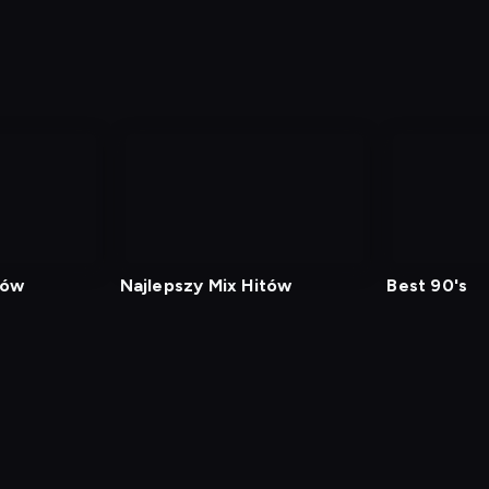
tów
Najlepszy Mix Hitów
Best 90's
min
Polityka Prywatności
Ustawienia prywatności
Zrealizu