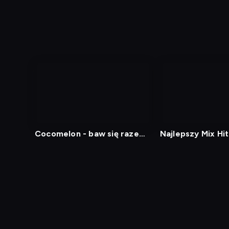
Cocomelon - baw się razem
Najlepszy Mix Hi
z nami
Diagnostyka
Test prędkości
Kontakt
Regula
Dostęp za granicą